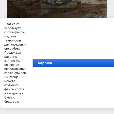
Этот сайт
использует
©
ООО СНАБКОМ
cookie-файлы
и другие
технологии
для улучшения
его работы.
Продолжая
работу с
сайтом, Вы
Хорошо
разрешаете
использование
cookie-файлов.
Вы всегда
можете
отключить
файлы cookie
в настройках
Вашего
браузера.